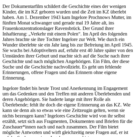
Der Dokumentarfilm schildert die Geschichte eines der wenigen
Kinder, die im KZ geboren wurden und die Zeit im KZ überlebt
haben. Am 1. Dezember 1943 kam Ingelore Prochnows Mutter, im
fünften Monat schwanger und gerade mal 19 Jahre alt, ins
Frauenkonzentrationslager Ravensbrück. Der Grund ihrer
Inhaftierung: „Verkehr mit einem Polen“. Im April des folgenden
Jahres brachte sie ihre Tochter Ingelore zur Welt. Wie durch ein
Wunder überlebte sie ein Jahr lang bis zur Befreiung im April 1945.
Sie wuchs bei Adoptiveltern auf, erfuhr erst 40 Jahre später von den
Umständen ihrer Geburt und machte sich auf die Suche nach ihrer
Geschichte und nach möglichen Angehörigen. Ein Film, der diese
Suche und die Geschichte nachvollzieht. Es geht um fehlende
Erinnerungen, offene Fragen und das Erinnern ohne eigene
Erinnerung.
Ingelore findet bis heute Trost und Anerkennung im Engagement
um das Gedenken und den Treffen mit anderen Überlebenden und
deren Angehörigen. Sie haderte lange mit ihrer Rolle als
Überlebende; fehlt ihr doch die eigene Erinnerung an das KZ. Wie
kann sie denn als so etwas wie eine Zeitzeugin gelten, wenn sie
nichts bezeugen kann? Ingelores Geschichte wird von ihr selbst
erzählt, setzt sich aus Fragmenten, Dokumenten und Briefen für die
Zuschauer*innen nach und nach zusammen. Der Film bietet
mögliche Antworten und wirft gleichzeitig neue Fragen auf, er ist