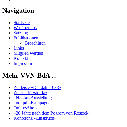
Navigation
Startseite
Wir über uns
Satzung
Publikationen
Broschüren
Links
Mitglied werden
Kontakt
Impressum
Mehr VVN-BdA ...
Zeitleiste »Das Jahr 1933«
Zeitschrift »antifa«
»Neofa«-Ausstellung
»nonpd«-Kampagne
Online-Shop
»20 Jahre nach dem Pogrom von Rostock«
Konferenz »Einspruch«