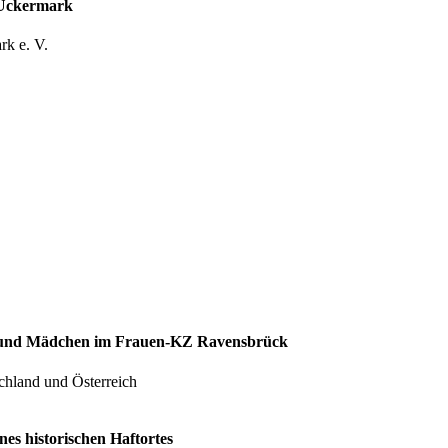
Z Uckermark
ark e. V.
en und Mädchen im Frauen-KZ Ravensbrück
chland und Österreich
es historischen Haftortes